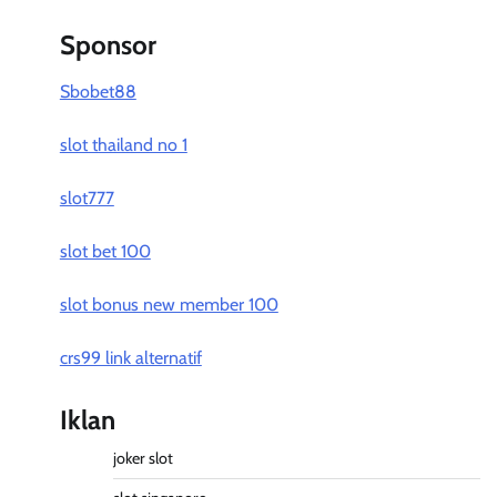
Sponsor
Sbobet88
slot thailand no 1
slot777
slot bet 100
slot bonus new member 100
crs99 link alternatif
Iklan
joker slot