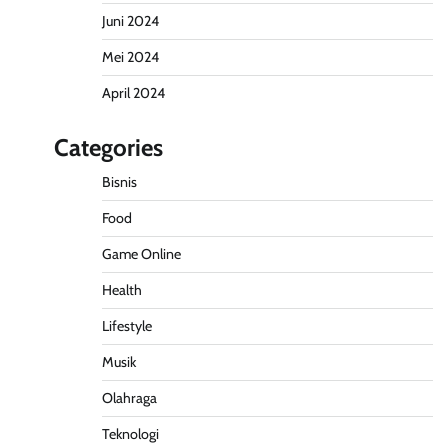
Juni 2024
Mei 2024
April 2024
Categories
Bisnis
Food
Game Online
Health
Lifestyle
Musik
Olahraga
Teknologi