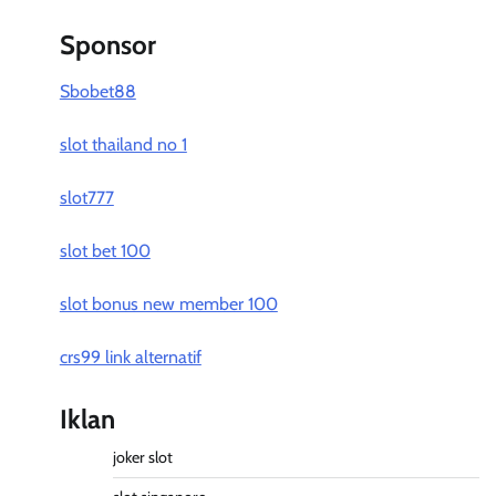
Sponsor
Sbobet88
slot thailand no 1
slot777
slot bet 100
slot bonus new member 100
crs99 link alternatif
Iklan
joker slot