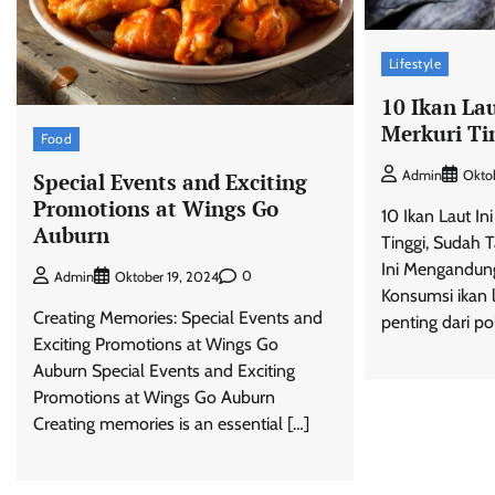
Lifestyle
10 Ikan La
Merkuri Ti
Food
Admin
Okto
Special Events and Exciting
Promotions at Wings Go
10 Ikan Laut I
Auburn
Tinggi, Sudah 
Ini Mengandung
0
Admin
Oktober 19, 2024
Konsumsi ikan 
Creating Memories: Special Events and
penting dari po
Exciting Promotions at Wings Go
Auburn Special Events and Exciting
Promotions at Wings Go Auburn
Creating memories is an essential […]