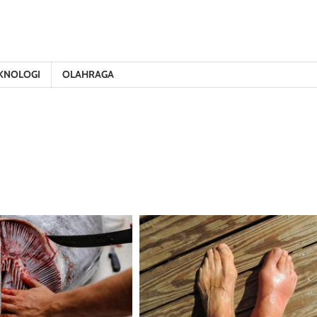
KNOLOGI
OLAHRAGA