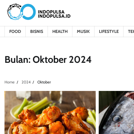
Skip
to
content
FOOD
BISNIS
HEALTH
MUSIK
LIFESTYLE
TE
Bulan:
Oktober 2024
Home
2024
Oktober