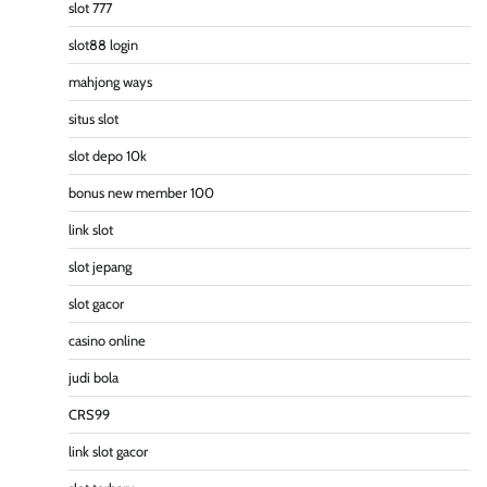
slot 777
slot88 login
mahjong ways
situs slot
slot depo 10k
bonus new member 100
link slot
slot jepang
slot gacor
casino online
judi bola
CRS99
link slot gacor