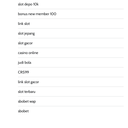
slot depo 10k
bonus new member 100
link slot
slot jepang
slot gacor
casino online
judi bola
CRS99
link slot gacor
slot terbaru
sbobet wap
sbobet