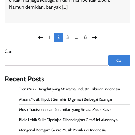
Namun demikian, banyak […]
Paginasi
1
2
3
…
8
pos
Cari
Cari
Recent Posts
Tren Musik Dangdut yang Mewarnai Industri Hiburan Indonesia
Alasan Musik Hipdut Semakin Digemari Berbagai Kalangan
Musik Tradisional dan Kerumitan yang Setara Musik Klasik
Biola Lebih Sulit Dipelajari Dibandingkan Gitar? Ini Alasannya
Mengenal Beragam Genre Musik Populer di Indonesia