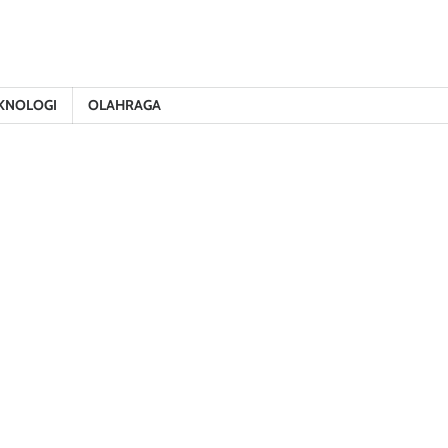
KNOLOGI
OLAHRAGA