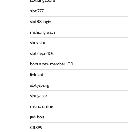
slot singapore
slot 777
slot88 login
mahjong ways
situs slot
slot depo 10k
bonus new member 100
link slot
slot jepang
slot gacor
casino online
judi bola
CRS99