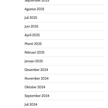
September 2025
Agustus 2025
Juli 2025
Juni 2025
April 2025
Maret 2025
Februari 2025
Januari 2025
Desember 2024
November 2024
Oktober 2024
September 2024
Juli 2024