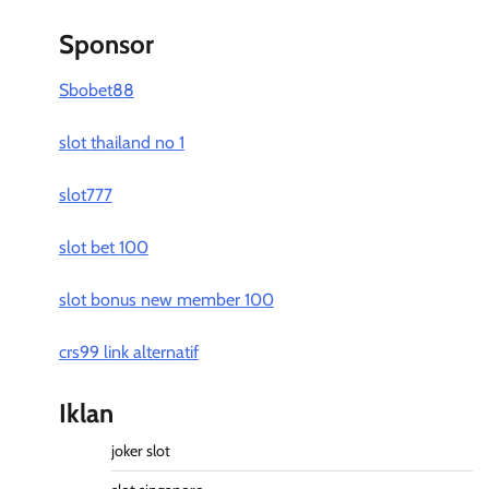
Sponsor
Sbobet88
slot thailand no 1
slot777
slot bet 100
slot bonus new member 100
crs99 link alternatif
Iklan
joker slot