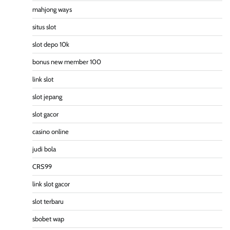
mahjong ways
situs slot
slot depo 10k
bonus new member 100
link slot
slot jepang
slot gacor
casino online
judi bola
CRS99
link slot gacor
slot terbaru
sbobet wap