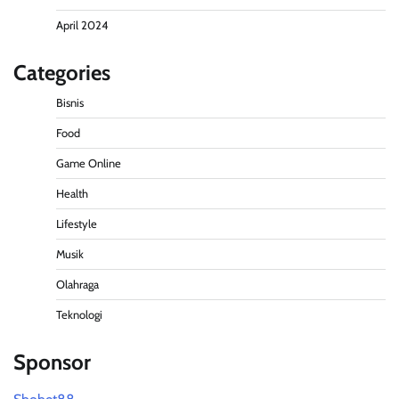
April 2024
Categories
Bisnis
Food
Game Online
Health
Lifestyle
Musik
Olahraga
Teknologi
Sponsor