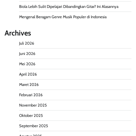
Biola Lebih Sulit Dipelajari Dibandingkan Gitar? Ini Alasannya
Mengenal Beragam Genre Musik Populer di Indonesia
Archives
Juli 2026
Juni 2026
Mei 2026
April 2026
Maret 2026
Februari 2026
November 2025
Oktober 2025
September 2025