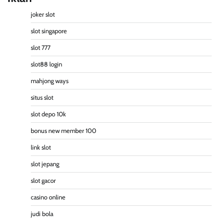
joker slot
slot singapore
slot 777
slot88 login
mahjong ways
situs slot
slot depo 10k
bonus new member 100
link slot
slot jepang
slot gacor
casino online
judi bola