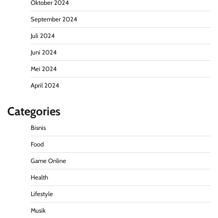
Oktober 2024
September 2024
Juli 2024
Juni 2024
Mei 2024
April 2024
Categories
Bisnis
Food
Game Online
Health
Lifestyle
Musik