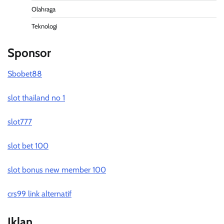
Olahraga
Teknologi
Sponsor
Sbobet88
slot thailand no 1
slot777
slot bet 100
slot bonus new member 100
crs99 link alternatif
Iklan