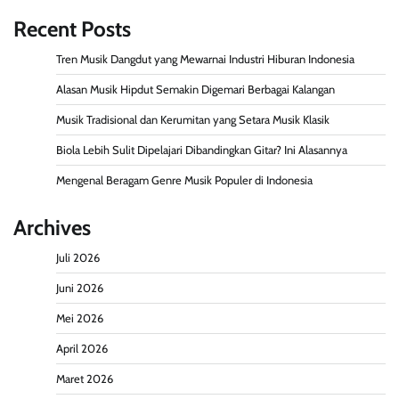
Recent Posts
Tren Musik Dangdut yang Mewarnai Industri Hiburan Indonesia
Alasan Musik Hipdut Semakin Digemari Berbagai Kalangan
Musik Tradisional dan Kerumitan yang Setara Musik Klasik
Biola Lebih Sulit Dipelajari Dibandingkan Gitar? Ini Alasannya
Mengenal Beragam Genre Musik Populer di Indonesia
Archives
Juli 2026
Juni 2026
Mei 2026
April 2026
Maret 2026