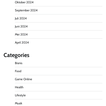
Oktober 2024
September 2024
Juli 2024
Juni 2024
Mei 2024
April 2024
Categories
Bisnis
Food
Game Online
Health
Lifestyle
Musik