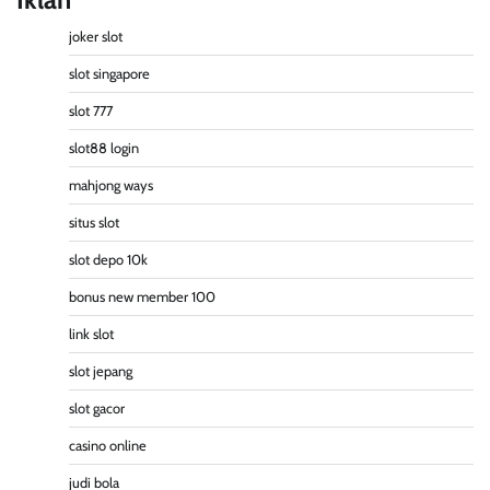
joker slot
slot singapore
slot 777
slot88 login
mahjong ways
situs slot
slot depo 10k
bonus new member 100
link slot
slot jepang
slot gacor
casino online
judi bola