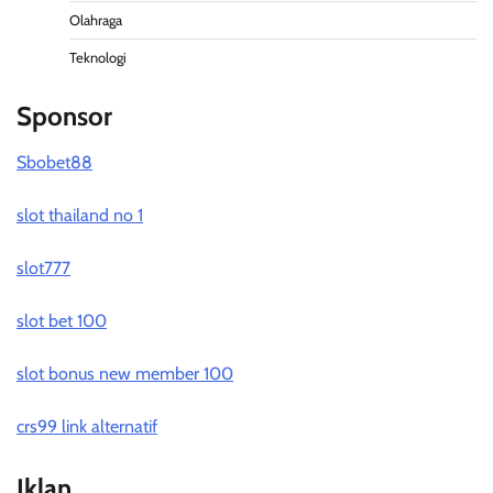
Olahraga
Teknologi
Sponsor
Sbobet88
slot thailand no 1
slot777
slot bet 100
slot bonus new member 100
crs99 link alternatif
Iklan