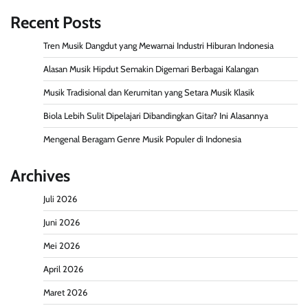
Recent Posts
Tren Musik Dangdut yang Mewarnai Industri Hiburan Indonesia
Alasan Musik Hipdut Semakin Digemari Berbagai Kalangan
Musik Tradisional dan Kerumitan yang Setara Musik Klasik
Biola Lebih Sulit Dipelajari Dibandingkan Gitar? Ini Alasannya
Mengenal Beragam Genre Musik Populer di Indonesia
Archives
Juli 2026
Juni 2026
Mei 2026
April 2026
Maret 2026