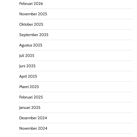
Februari 2026
November 2025
Oktober 2025
September 2025
Agustus 2025
Juli 2025
Juni 2025
April 2025
Maret 2025
Februari 2025
Januari 2025
Desember 2024
November 2024