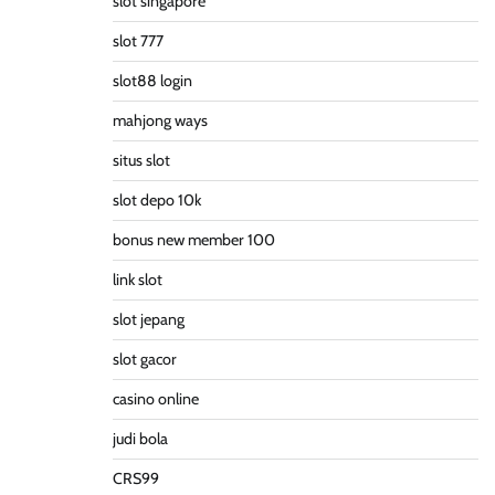
slot singapore
slot 777
slot88 login
mahjong ways
situs slot
slot depo 10k
bonus new member 100
link slot
slot jepang
slot gacor
casino online
judi bola
CRS99