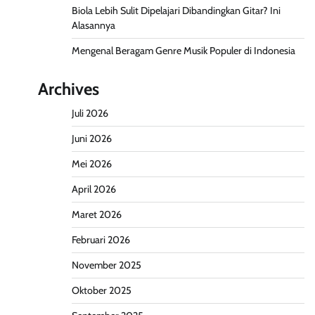
Biola Lebih Sulit Dipelajari Dibandingkan Gitar? Ini
Alasannya
Mengenal Beragam Genre Musik Populer di Indonesia
Archives
Juli 2026
Juni 2026
Mei 2026
April 2026
Maret 2026
Februari 2026
November 2025
Oktober 2025