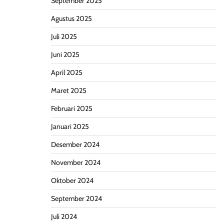
September 2025
Agustus 2025
Juli 2025
Juni 2025
April 2025
Maret 2025
Februari 2025
Januari 2025
Desember 2024
November 2024
Oktober 2024
September 2024
Juli 2024