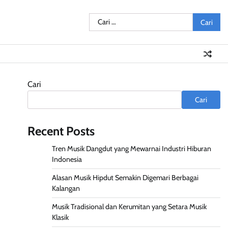
Cari
untuk:
Cari
Cari
Recent Posts
Tren Musik Dangdut yang Mewarnai Industri Hiburan
Indonesia
Alasan Musik Hipdut Semakin Digemari Berbagai
Kalangan
Musik Tradisional dan Kerumitan yang Setara Musik
Klasik